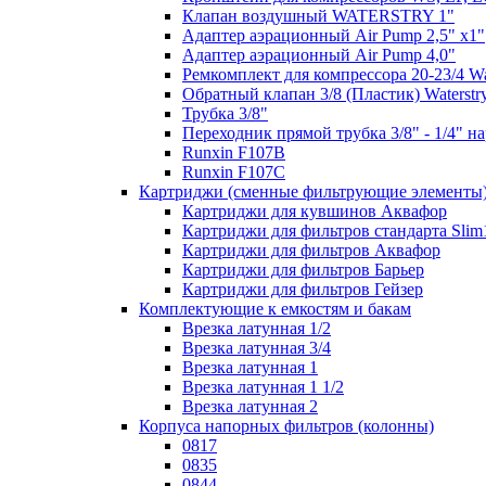
Клапан воздушный WATERSTRY 1"
Адаптер аэрационный Air Pump 2,5" х1"
Адаптер аэрационный Air Pump 4,0"
Ремкомплект для компрессора 20-23/4 Wa
Обратный клапан 3/8 (Пластик) Waterstr
Трубка 3/8"
Переходник прямой трубка 3/8" - 1/4" на
Runxin F107B
Runxin F107C
Картриджи (сменные фильтрующие элементы
Картриджи для кувшинов Аквафор
Картриджи для фильтров cтандарта Slim
Картриджи для фильтров Аквафор
Картриджи для фильтров Барьер
Картриджи для фильтров Гейзер
Комплектующие к емкостям и бакам
Врезка латунная 1/2
Врезка латунная 3/4
Врезка латунная 1
Врезка латунная 1 1/2
Врезка латунная 2
Корпуса напорных фильтров (колонны)
0817
0835
0844