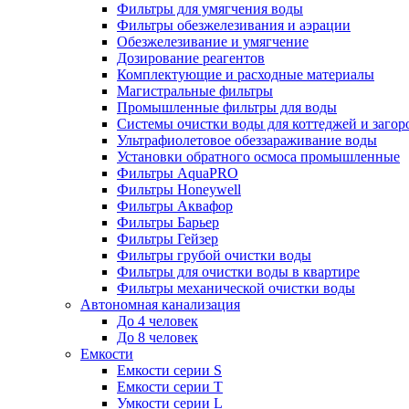
Фильтры для умягчения воды
Фильтры обезжелезивания и аэрации
Обезжелезивание и умягчение
Дозирование реагентов
Комплектующие и расходные материалы
Магистральные фильтры
Промышленные фильтры для воды
Системы очистки воды для коттеджей и заго
Ультрафиолетовое обеззараживание воды
Установки обратного осмоса промышленные
Фильтры AquaPRO
Фильтры Honeywell
Фильтры Аквафор
Фильтры Барьер
Фильтры Гейзер
Фильтры грубой очистки воды
Фильтры для очистки воды в квартире
Фильтры механической очистки воды
Автономная канализация
До 4 человек
До 8 человек
Емкости
Емкости серии S
Емкости серии Т
Умкости серии L