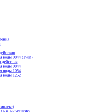
ления
р
действия
я воды 0844 (Twin)
о действия
я воды 0844
я воды 1054
я воды 1252
омплект)
A и AP Waterstry