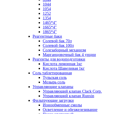
1044
1054
1252
1354
1465*4"
1665*4"
1865*4"
Реагентные баки
Солевой бак 70л
Солевой бак 100л
Солезаборный механизм
Марганцовочный бак 4 унции
Реагенты для водоподготовки
Кислота лимонная 1кг
Кислота Щавеливая 1кг
Соль таблетированная
Тульская соль
Мозырь соль
Управляющие клапаны
Управляющий клапан Clack Corp.
Управляющий клапан Runxin
Фильтрующие загрузки
Ионообменные смолы
Осветление и обезжелезивание