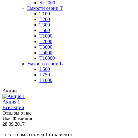
SL2000
Емкости серии Т
Т100
Т200
Т300
Т500
Т1000
Т2000
Т3000
Т5000
Т10000
Умкости серии L
L500
L750
L1000
Акции
Акция 1
Все акции
Отзывы о нас
Имя Фамилия
28.09.2017
Текст отзыва номер 1 от клиента