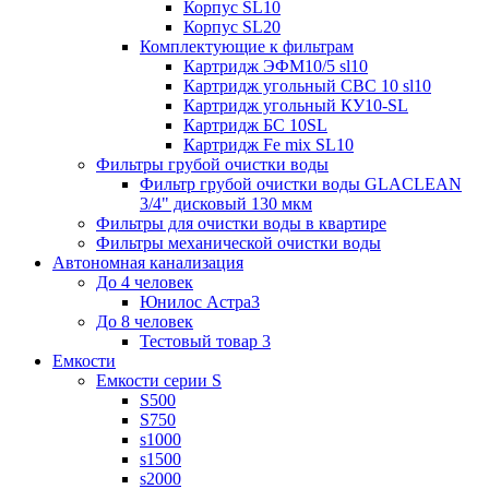
Корпус SL10
Корпус SL20
Комплектующие к фильтрам
Картридж ЭФМ10/5 sl10
Картридж угольный СВС 10 sl10
Картридж угольный КУ10-SL
Картридж БС 10SL
Картридж Fe mix SL10
Фильтры грубой очистки воды
Фильтр грубой очистки воды GLACLEAN
3/4" дисковый 130 мкм
Фильтры для очистки воды в квартире
Фильтры механической очистки воды
Автономная канализация
До 4 человек
Юнилос Астра3
До 8 человек
Тестовый товар 3
Емкости
Емкости серии S
S500
S750
s1000
s1500
s2000