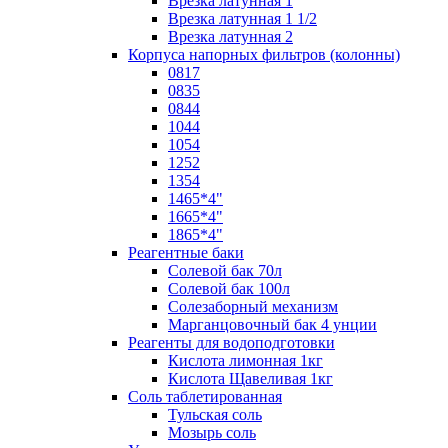
Врезка латунная 1
Врезка латунная 1 1/2
Врезка латунная 2
Корпуса напорных фильтров (колонны)
0817
0835
0844
1044
1054
1252
1354
1465*4"
1665*4"
1865*4"
Реагентные баки
Солевой бак 70л
Солевой бак 100л
Солезаборный механизм
Марганцовочный бак 4 унции
Реагенты для водоподготовки
Кислота лимонная 1кг
Кислота Щавеливая 1кг
Соль таблетированная
Тульская соль
Мозырь соль