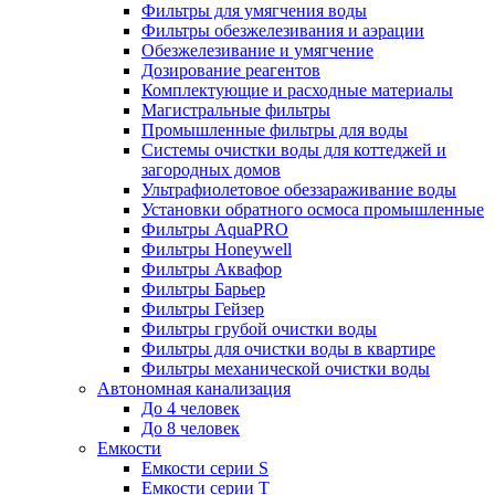
Фильтры для умягчения воды
Фильтры обезжелезивания и аэрации
Обезжелезивание и умягчение
Дозирование реагентов
Комплектующие и расходные материалы
Магистральные фильтры
Промышленные фильтры для воды
Системы очистки воды для коттеджей и
загородных домов
Ультрафиолетовое обеззараживание воды
Установки обратного осмоса промышленные
Фильтры AquaPRO
Фильтры Honeywell
Фильтры Аквафор
Фильтры Барьер
Фильтры Гейзер
Фильтры грубой очистки воды
Фильтры для очистки воды в квартире
Фильтры механической очистки воды
Автономная канализация
До 4 человек
До 8 человек
Емкости
Емкости серии S
Емкости серии Т