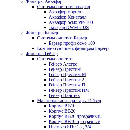
Фильтры Аквафор
Системы очистки аквафор
Аквафор морион
Аквафор Кристалл
Аквафор осмо Pro 100
аквафор DWM 202S
Фильтры Барьер
Системы очистки Барьер
Барьер профи осмо 100
Комплектующие к фильтрам Барьер
Фильтры Гейзер
Системы очистки
Гейзер Алегро
Гейзер Престиж
Гейзер Престиж М
Гейзер Престиж 2
Гейзер Престиж П
Гейзер Престиж ПМ
Гейзер Нанотек
Магистральные фильтры Гейзер
Корпус ВВ10
Корпус ВВ20
Корпус ВВ20 прозрачный.
Корпус ВВ10 прозрачный
Премьер SI10 1/2, 3/4