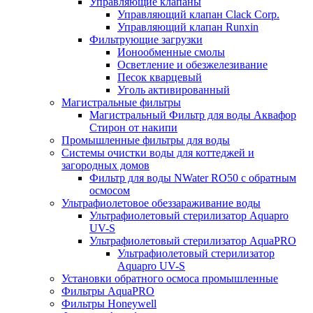
Управляющие клапаны
Управляющий клапан Clack Corp.
Управляющий клапан Runxin
Фильтрующие загрузки
Ионообменные смолы
Осветление и обезжелезивание
Песок кварцевый
Уголь активированный
Магистральные фильтры
Магистральный Фильтр для воды Аквафор
Стирон от накипи
Промышленные фильтры для воды
Системы очистки воды для коттеджей и
загородных домов
Фильтр для воды NWater RO50 с обратным
осмосом
Ультрафиолетовое обеззараживание воды
Ультрафиолетовый стерилизатор Aquapro
UV-S
Ультрафиолетовый стерилизатор AquaPRO
Ультрафиолетовый стерилизатор
Aquapro UV-S
Установки обратного осмоса промышленные
Фильтры AquaPRO
Фильтры Honeywell