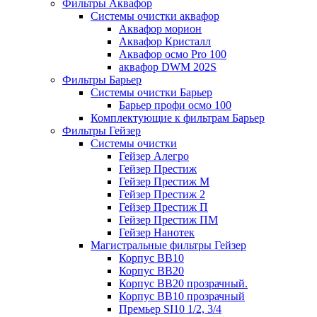
Фильтры Аквафор
Системы очистки аквафор
Аквафор морион
Аквафор Кристалл
Аквафор осмо Pro 100
аквафор DWM 202S
Фильтры Барьер
Системы очистки Барьер
Барьер профи осмо 100
Комплектующие к фильтрам Барьер
Фильтры Гейзер
Системы очистки
Гейзер Алегро
Гейзер Престиж
Гейзер Престиж М
Гейзер Престиж 2
Гейзер Престиж П
Гейзер Престиж ПМ
Гейзер Нанотек
Магистральные фильтры Гейзер
Корпус ВВ10
Корпус ВВ20
Корпус ВВ20 прозрачный.
Корпус ВВ10 прозрачный
Премьер SI10 1/2, 3/4