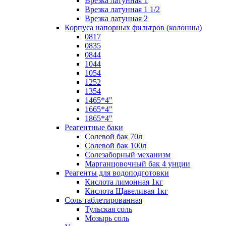
Врезка латунная 1
Врезка латунная 1 1/2
Врезка латунная 2
Корпуса напорных фильтров (колонны)
0817
0835
0844
1044
1054
1252
1354
1465*4"
1665*4"
1865*4"
Реагентные баки
Солевой бак 70л
Солевой бак 100л
Солезаборный механизм
Марганцовочный бак 4 унции
Реагенты для водоподготовки
Кислота лимонная 1кг
Кислота Щавеливая 1кг
Соль таблетированная
Тульская соль
Мозырь соль