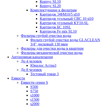
Корпус SL10
Корпус SL20
Комплектующие к фильтрам
Картридж ЭФМ10/5 sl10
Картридж угольный СВС 10 sl10
Картридж угольный КУ10-SL
Картридж БС 10SL
Картридж Fe mix SL10
Фильтры грубой очистки воды
Фильтр грубой очистки воды GLACLEAN
3/4" дисковый 130 мкм
Фильтры для очистки воды в квартире
Фильтры механической очистки воды
Автономная канализация
До 4 человек
Юнилос Астра3
До 8 человек
Тестовый товар 3
Емкости
Емкости серии S
S500
S750
s1000
s1500
s2000