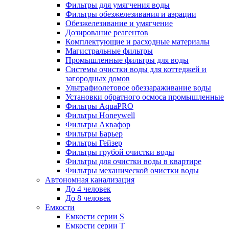
Фильтры для умягчения воды
Фильтры обезжелезивания и аэрации
Обезжелезивание и умягчение
Дозирование реагентов
Комплектующие и расходные материалы
Магистральные фильтры
Промышленные фильтры для воды
Системы очистки воды для коттеджей и
загородных домов
Ультрафиолетовое обеззараживание воды
Установки обратного осмоса промышленные
Фильтры AquaPRO
Фильтры Honeywell
Фильтры Аквафор
Фильтры Барьер
Фильтры Гейзер
Фильтры грубой очистки воды
Фильтры для очистки воды в квартире
Фильтры механической очистки воды
Автономная канализация
До 4 человек
До 8 человек
Емкости
Емкости серии S
Емкости серии Т