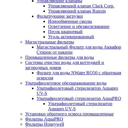
Управляющие клапаны
Управляющий клапан Clack Corp.
Управляющий клапан Runxin
Фильтрующие загрузки
Ионообменные смолы
Осветление и обезжелезивание
Песок кварцевый
Уголь активированный
Магистральные фильтры
Магистральный Фильтр для воды Аквафор
Стирон от накипи
Промышленные фильтры для воды
Системы очистки воды для коттеджей и
загородных домов
Фильтр для воды NWater RO50 с обратным
осмосом
Ультрафиолетовое обеззараживание воды
Ультрафиолетовый стерилизатор Aquapro
UV-S
Ультрафиолетовый стерилизатор AquaPRO
Ультрафиолетовый стерилизатор
Aquapro UV-S
Установки обратного осмоса промышленные
Фильтры AquaPRO
Фильтры Honeywell