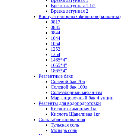
Врезка латунная 1
Врезка латунная 1 1/2
Врезка латунная 2
Корпуса напорных фильтров (колонны)
0817
0835
0844
1044
1054
1252
1354
1465*4"
1665*4"
1865*4"
Реагентные баки
Солевой бак 70л
Солевой бак 100л
Солезаборный механизм
Марганцовочный бак 4 унции
Реагенты для водоподготовки
Кислота лимонная 1кг
Кислота Щавеливая 1кг
Соль таблетированная
Тульская соль
Мозырь соль