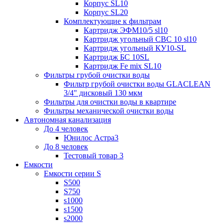
Корпус SL10
Корпус SL20
Комплектующие к фильтрам
Картридж ЭФМ10/5 sl10
Картридж угольный СВС 10 sl10
Картридж угольный КУ10-SL
Картридж БС 10SL
Картридж Fe mix SL10
Фильтры грубой очистки воды
Фильтр грубой очистки воды GLACLEAN
3/4" дисковый 130 мкм
Фильтры для очистки воды в квартире
Фильтры механической очистки воды
Автономная канализация
До 4 человек
Юнилос Астра3
До 8 человек
Тестовый товар 3
Емкости
Емкости серии S
S500
S750
s1000
s1500
s2000