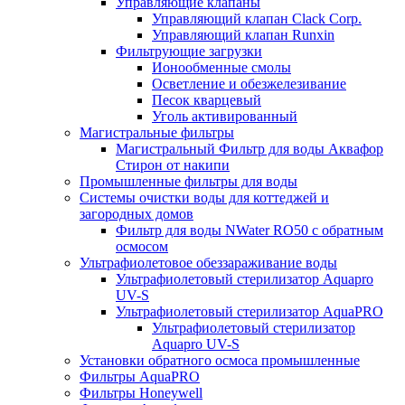
Управляющие клапаны
Управляющий клапан Clack Corp.
Управляющий клапан Runxin
Фильтрующие загрузки
Ионообменные смолы
Осветление и обезжелезивание
Песок кварцевый
Уголь активированный
Магистральные фильтры
Магистральный Фильтр для воды Аквафор
Стирон от накипи
Промышленные фильтры для воды
Системы очистки воды для коттеджей и
загородных домов
Фильтр для воды NWater RO50 с обратным
осмосом
Ультрафиолетовое обеззараживание воды
Ультрафиолетовый стерилизатор Aquapro
UV-S
Ультрафиолетовый стерилизатор AquaPRO
Ультрафиолетовый стерилизатор
Aquapro UV-S
Установки обратного осмоса промышленные
Фильтры AquaPRO
Фильтры Honeywell