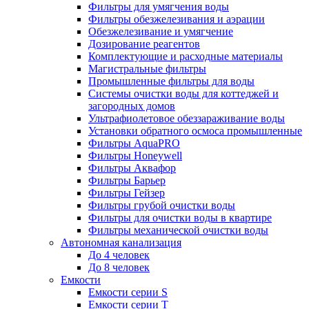
Фильтры для умягчения воды
Фильтры обезжелезивания и аэрации
Обезжелезивание и умягчение
Дозирование реагентов
Комплектующие и расходные материалы
Магистральные фильтры
Промышленные фильтры для воды
Системы очистки воды для коттеджей и
загородных домов
Ультрафиолетовое обеззараживание воды
Установки обратного осмоса промышленные
Фильтры AquaPRO
Фильтры Honeywell
Фильтры Аквафор
Фильтры Барьер
Фильтры Гейзер
Фильтры грубой очистки воды
Фильтры для очистки воды в квартире
Фильтры механической очистки воды
Автономная канализация
До 4 человек
До 8 человек
Емкости
Емкости серии S
Емкости серии Т