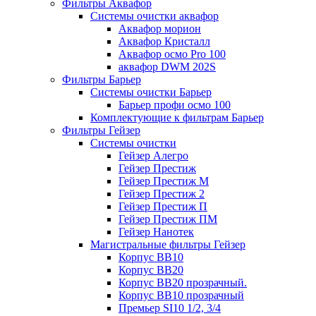
Фильтры Аквафор
Системы очистки аквафор
Аквафор морион
Аквафор Кристалл
Аквафор осмо Pro 100
аквафор DWM 202S
Фильтры Барьер
Системы очистки Барьер
Барьер профи осмо 100
Комплектующие к фильтрам Барьер
Фильтры Гейзер
Системы очистки
Гейзер Алегро
Гейзер Престиж
Гейзер Престиж М
Гейзер Престиж 2
Гейзер Престиж П
Гейзер Престиж ПМ
Гейзер Нанотек
Магистральные фильтры Гейзер
Корпус ВВ10
Корпус ВВ20
Корпус ВВ20 прозрачный.
Корпус ВВ10 прозрачный
Премьер SI10 1/2, 3/4