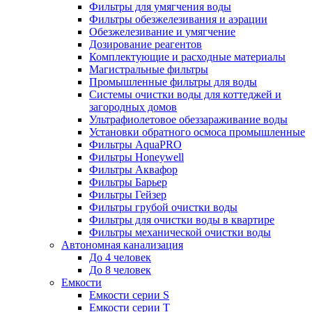
Фильтры для умягчения воды
Фильтры обезжелезивания и аэрации
Обезжелезивание и умягчение
Дозирование реагентов
Комплектующие и расходные материалы
Магистральные фильтры
Промышленные фильтры для воды
Системы очистки воды для коттеджей и
загородных домов
Ультрафиолетовое обеззараживание воды
Установки обратного осмоса промышленные
Фильтры AquaPRO
Фильтры Honeywell
Фильтры Аквафор
Фильтры Барьер
Фильтры Гейзер
Фильтры грубой очистки воды
Фильтры для очистки воды в квартире
Фильтры механической очистки воды
Автономная канализация
До 4 человек
До 8 человек
Емкости
Емкости серии S
Емкости серии Т