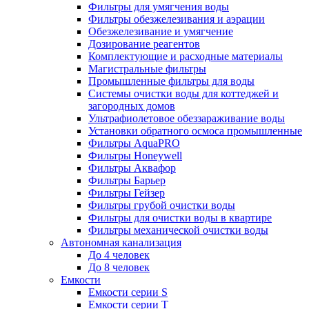
Фильтры для умягчения воды
Фильтры обезжелезивания и аэрации
Обезжелезивание и умягчение
Дозирование реагентов
Комплектующие и расходные материалы
Магистральные фильтры
Промышленные фильтры для воды
Системы очистки воды для коттеджей и
загородных домов
Ультрафиолетовое обеззараживание воды
Установки обратного осмоса промышленные
Фильтры AquaPRO
Фильтры Honeywell
Фильтры Аквафор
Фильтры Барьер
Фильтры Гейзер
Фильтры грубой очистки воды
Фильтры для очистки воды в квартире
Фильтры механической очистки воды
Автономная канализация
До 4 человек
До 8 человек
Емкости
Емкости серии S
Емкости серии Т