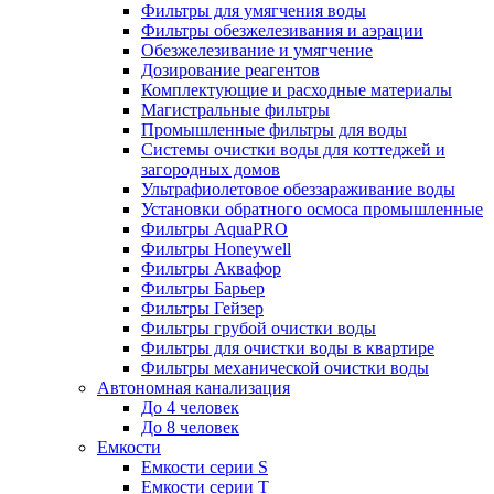
Фильтры для умягчения воды
Фильтры обезжелезивания и аэрации
Обезжелезивание и умягчение
Дозирование реагентов
Комплектующие и расходные материалы
Магистральные фильтры
Промышленные фильтры для воды
Системы очистки воды для коттеджей и
загородных домов
Ультрафиолетовое обеззараживание воды
Установки обратного осмоса промышленные
Фильтры AquaPRO
Фильтры Honeywell
Фильтры Аквафор
Фильтры Барьер
Фильтры Гейзер
Фильтры грубой очистки воды
Фильтры для очистки воды в квартире
Фильтры механической очистки воды
Автономная канализация
До 4 человек
До 8 человек
Емкости
Емкости серии S
Емкости серии Т